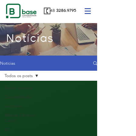
48
3286.9795
Notícias
Notícias
Todos os posts
Todos os posts
Contabilidade
contador
Marcos Cardoso
Canto
SC