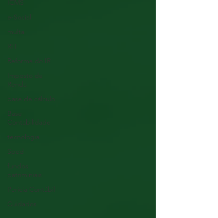
ICMS
e-Social
multa
RH
Reforma do IR
Imposto de
Renda
base de cálculo
Base
Contabilidade
tecnologia
Sped
fundos
patriminiais
Perícia Contábil
Cuidados