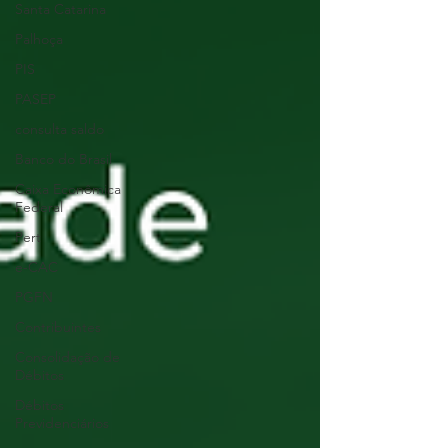
Santa Catarina
Palhoça
PIS
PASEP
consulta saldo
Banco do Brasil
Caixa Econômica
Federal
Pert
e-CAC
PGFN
Contribuintes
Consolidação de
Débitos
Débitos
Previdenciários