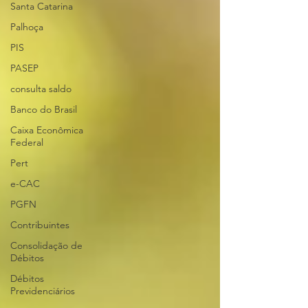
Santa Catarina
Palhoça
PIS
PASEP
consulta saldo
Banco do Brasil
Caixa Econômica
Federal
Pert
e-CAC
PGFN
Contribuintes
Consolidação de
Débitos
Débitos
Previdenciários