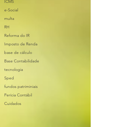
ICMS
e-Social
multa
RH
Reforma do IR
Imposto de Renda
base de cálculo
Base Contabilidade
tecnologia
Sped
fundos patriminiais
Perícia Contábil
Cuidados