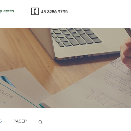
quentes
48
3286.9795
S
PASEP