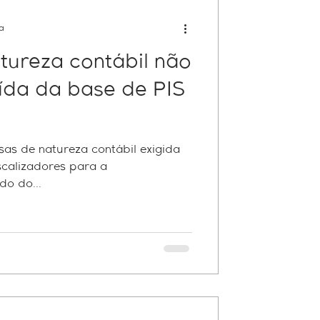
ra
tureza contábil não
ída da base de PIS
as de natureza contábil exigida
scalizadores para a
o do...