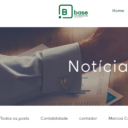
Home
Notíci
Todos os posts
Contabilidade
contador
Marcos C