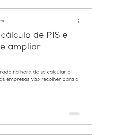
ura
 cálculo de PIS e
ve ampliar
rícia Contábil
rado na hora de se calcular o
 as empresas vão recolher para a
..