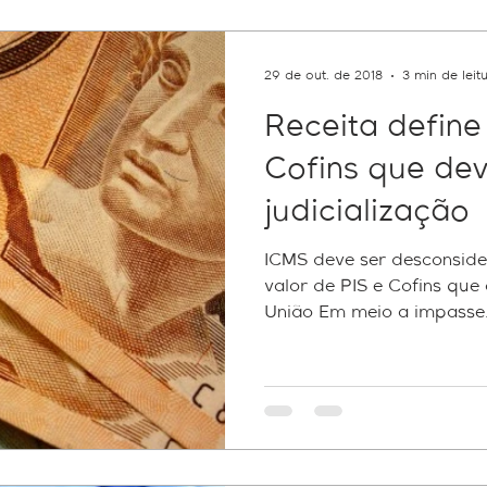
Federal
Pert
e-CAC
PGFN
Contribuintes
29 de out. de 2018
3 min de leit
Receita define
ICMS
e-Social
multa
RH
Reforma do IR
Cofins que de
judicialização
idade
tecnologia
Sped
fundos patriminiais
Pe
ICMS deve ser desconside
valor de PIS e Cofins que
União Em meio a impasse.