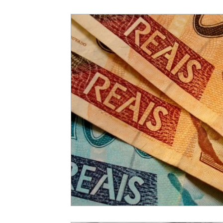
consulta saldo
Banco do Brasil
Caixa Econômica 
Consolidação de Débitos
Débitos Previdenciários
Imposto de Renda
base de cálculo
Base Contabil
Cuidados