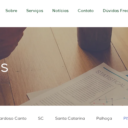
Sobre
Serviços
Notícias
Contato
Dúvidas Fre
as
ardoso Canto
SC
Santa Catarina
Palhoça
PI