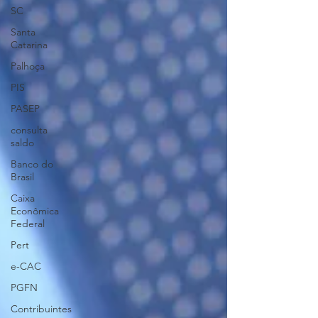
SC
Santa
Catarina
Palhoça
PIS
PASEP
consulta
saldo
Banco do
Brasil
Caixa
Econômica
Federal
Pert
e-CAC
PGFN
Contribuintes