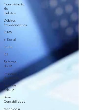
Consolidação
de
Débitos
Débitos
Previdenciários
ICMS
e-Social
multa
RH
Reforma
do IR
Imposto
de Renda
base de
cálculo
Base
Contabilidade
tecnologia