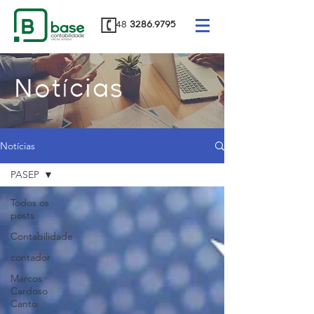
48
3286.9795
Notícias
Notícias
PASEP
Todos os
posts
Contabilidade
contador
Marcos
Cardoso
Canto