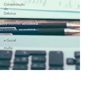
Consolidação
de
Débitos
Débitos
Previdenciários
ICMS
e-Social
multa
RH
Reforma
do IR
Imposto
de
Renda
base de
cálculo
Base
Contabilidade