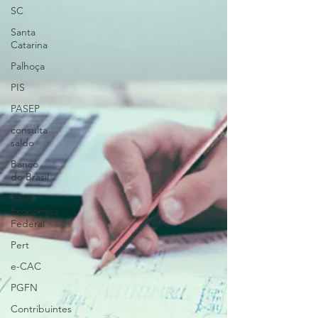
SC
Santa
Catarina
Palhoça
PIS
PASEP
consulta
saldo
Banco
do Brasil
Caixa
Econômica
Federal
Pert
e-CAC
PGFN
Contribuintes