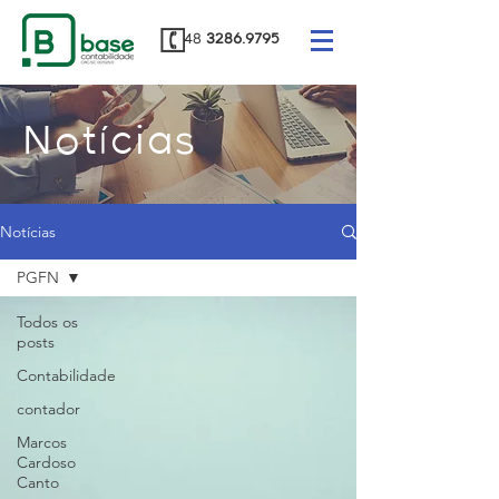
48
3286.9795
Notícias
Notícias
PGFN
Todos os
posts
Contabilidade
contador
Marcos
Cardoso
Canto