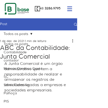
48
3286.9795
Post
Todos os posts
1 de dez. de 2021
1 min de leitura
Todos os posts
ABC da Contabilidade:
Contabilidade
Junta Comercial
contador
A Junta Comercial é um órgão 
Marcos Cardoso Canto
administrativo que tem a 
responsabilidade de realizar e 
SC
armazenar os registros de 
atividades ligadas a empresas e 
Santa Catarina
sociedades empresariais. 
Palhoça
PIS