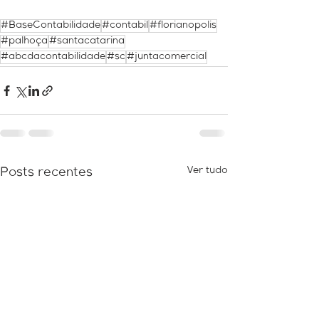
#BaseContabilidade
#contabil
#florianopolis
#palhoça
#santacatarina
#abcdacontabilidade
#sc
#juntacomercial
Ver tudo
Posts recentes