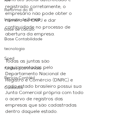
contrato social autenticado e 
RH
registrado corretamente, o 
Reforma do IR
empresário não pode obter o 
Imposto de Renda
número de CNPJ e dar 
continuidade no processo de 
base de cálculo
abertura da empresa.
Base Contabilidade
tecnologia
Sped
Todas as juntas são 
regulamentadas pelo 
fundos patriminiais
Departamento Nacional de 
Perícia Contábil
Registro e Comércio (DNRC) e 
cada estado brasileiro possui sua 
Cuidados
Junta Comercial própria com todo 
o acervo de registros das 
empresas que são cadastradas 
dentro daquele estado. 