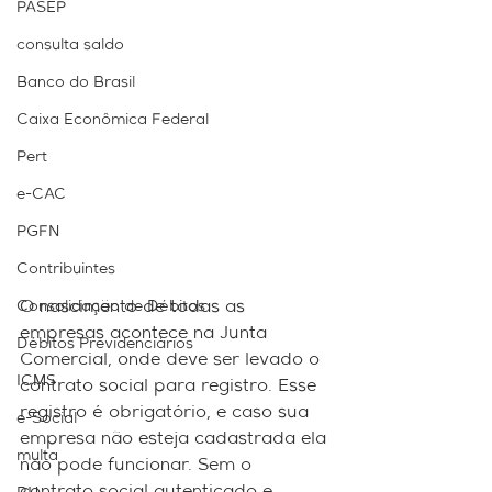
PASEP
consulta saldo
Banco do Brasil
Caixa Econômica Federal
Pert
e-CAC
PGFN
Contribuintes
Consolidação de Débitos
O nascimento de todas as 
empresas acontece na Junta 
Débitos Previdenciários
Comercial, onde deve ser levado o 
ICMS
contrato social para registro. Esse 
registro é obrigatório, e caso sua 
e-Social
empresa não esteja cadastrada ela 
multa
não pode funcionar. Sem o 