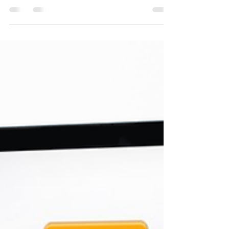
A Junta Comercial é um órgão
administrativo que tem a
responsabilidade de realizar e
armazenar os registros de atividades
ligadas a...