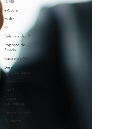
ICMS
e-Social
multa
RH
Reforma do IR
Imposto de
Renda
base de cálculo
Base
Contabilidade
tecnologia
Sped
fundos
patriminiais
Perícia Contábil
Cuidados