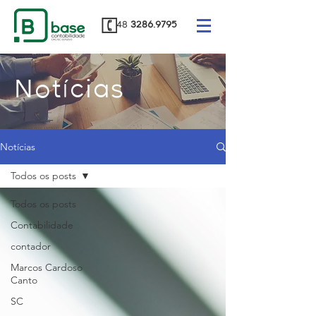
48
3286.9795
Notícias
Notícias
Todos os posts
Todos os posts
Contabilidade
contador
Marcos Cardoso
Canto
SC