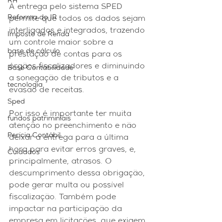
RH
A entrega pelo sistema SPED 
Reforma do IR
permite que todos os dados sejam 
interligados e integrados, trazendo 
Imposto de Renda
um controle maior sobre a 
base de cálculo
prestação de contas para os 
órgãos fiscalizadores e diminuindo 
Base Contabilidade
a sonegação de tributos e a 
tecnologia
evasão de receitas.
Sped
Por isso é importante ter muita 
fundos patriminiais
atenção no preenchimento e não 
Perícia Contábil
deixar a entrega para a última 
hora para evitar erros graves, e,  
Cuidados
principalmente, atrasos. O 
descumprimento dessa obrigação, 
pode gerar multa ou possível 
fiscalização. Também pode 
impactar na participação da 
empresa em licitações, que exigem 