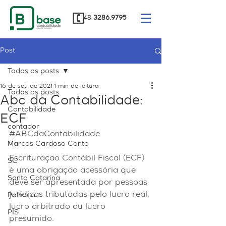
48
3286.9795
Post
Todos os posts
16 de set. de 2021
1 min de leitura
Todos os posts
Abc da Contabilidade:
Contabilidade
ECF
contador
#ABCdaContabilidade
Marcos Cardoso Canto
Escrituração Contábil Fiscal (ECF) 
SC
é uma obrigação acessória que 
Santa Catarina
deve ser apresentada por pessoas 
jurídicas tributadas pelo lucro real, 
Palhoça
lucro arbitrado ou lucro 
PIS
presumido.