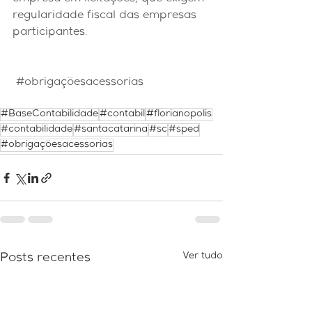
regularidade fiscal das empresas 
participantes.
#obrigaçõesacessorias
#BaseContabilidade
#contabil
#florianopolis
#contabilidade
#santacatarina
#sc
#sped
#obrigaçõesacessorias
Ver tudo
Posts recentes