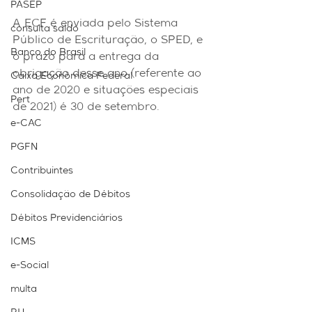
PASEP
A ECF é enviada pelo Sistema 
consulta saldo
Público de Escrituração, o SPED, e 
Banco do Brasil
o prazo para a entrega da 
obrigação desse ano (referente ao 
Caixa Econômica Federal
ano de 2020 e situações especiais 
Pert
de 2021) é 30 de setembro.
e-CAC
PGFN
Contribuintes
Consolidação de Débitos
Débitos Previdenciários
ICMS
e-Social
multa