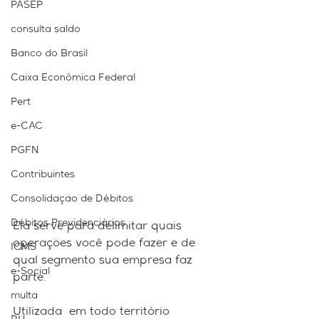
PASEP
consulta saldo
Banco do Brasil
Caixa Econômica Federal
Pert
e-CAC
PGFN
Contribuintes
Consolidação de Débitos
Débitos Previdenciários
Ela serve para delimitar quais 
operações você pode fazer e de 
ICMS
qual segmento sua empresa faz 
e-Social
parte.
multa
Utilizada  em todo território 