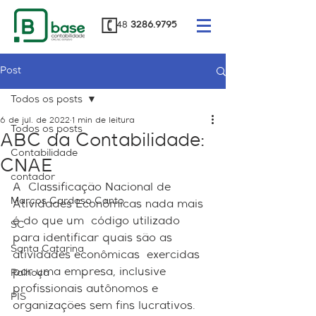
48
3286.9795
Post
Todos os posts
6 de jul. de 2022
1 min de leitura
Todos os posts
ABC da Contabilidade:
Contabilidade
CNAE
contador
A  Classificação Nacional de 
Marcos Cardoso Canto
Atividades Econômicas nada mais 
é do que um  código utilizado 
SC
para identificar quais são as 
Santa Catarina
atividades econômicas  exercidas 
por uma empresa, inclusive 
Palhoça
profissionais autônomos e  
PIS
organizações sem fins lucrativos. 