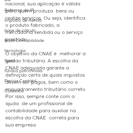
RH
nacional, sua aplicação é válida 
Reforma do IR
para quem produza  bens ou 
realize serviços. Ou seja, identifica 
Imposto de Renda
o produto fabricado, a  
base de cálculo
mercadoria vendida ou o serviço 
prestado. 
Base Contabilidade
tecnologia
O objetivo da CNAE é  melhorar a 
Sped
gestão tributária. A escolha da 
CNAE adequada garante a  
fundos patriminiais
definição certa de quais impostos 
Perícia Contábil
devem ser pagos, bem como o  
enquadramento tributário correto. 
Cuidados
Por isso, sempre conte com a 
ajuda  de um profissional de 
contabilidade para auxiliar na 
escolha da CNAE  correta para 
sua empresa.