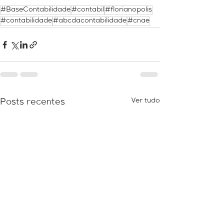
#BaseContabilidade
#contabil
#florianopolis
#contabilidade
#abcdacontabilidade
#cnae
Ver tudo
Posts recentes