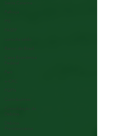
Santa Catarina
Palhoça
PIS
PASEP
consulta saldo
Banco do Brasil
Caixa Econômica
Federal
Pert
e-CAC
PGFN
Contribuintes
Consolidação de
Débitos
Débitos
Previdenciários