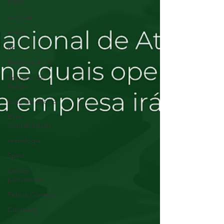
ICMS
e-Social
multa
RH
Reforma do IR
Imposto de
Renda
base de cálculo
Base
Contabilidade
tecnologia
Sped
fundos
patriminiais
Perícia Contábil
Cuidados