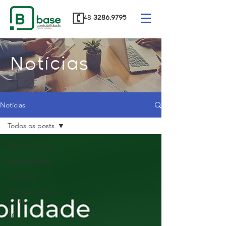
48
3286.9795
Notícias
Notícias
Todos os posts
Todos os posts
Contabilidade
contador
Marcos Cardoso
Canto
SC