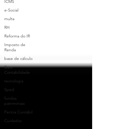
ICMS
e-Social
multa
RH
Reforma do IR
Imposto de
Renda
base de cálculo
Base
Contabilidade
tecnologia
Sped
fundos
patriminiais
Perícia Contábil
Cuidados