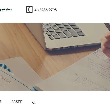
quentes
48
3286.9795
S
PASEP