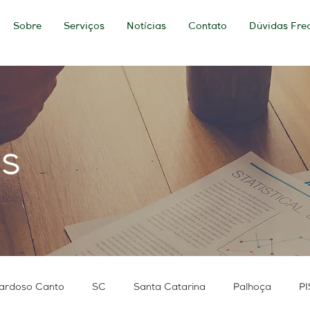
Sobre
Serviços
Notícias
Contato
Dúvidas Fre
as
ardoso Canto
SC
Santa Catarina
Palhoça
PI