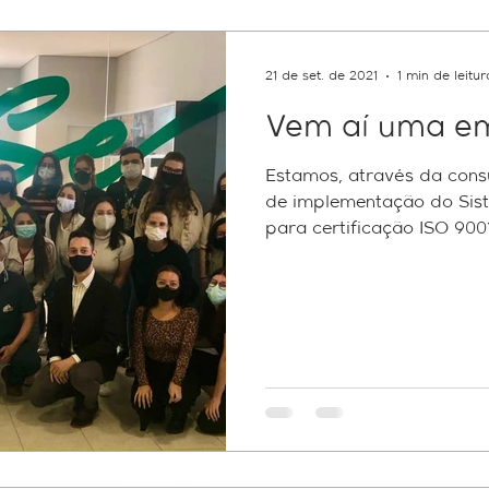
Federal
Pert
e-CAC
PGFN
Contribuintes
21 de set. de 2021
1 min de leitur
Vem aí uma em
ICMS
e-Social
multa
RH
Reforma do IR
Estamos, através da cons
de implementação do Sis
idade
tecnologia
Sped
fundos patriminiais
Pe
para certificação ISO 9001.