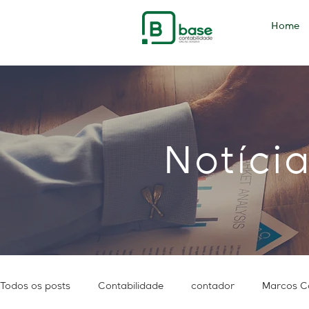
Home
Notíci
Todos os posts
Contabilidade
contador
Marcos C