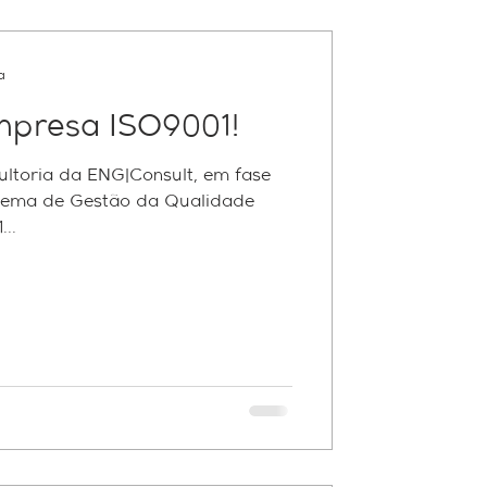
a
presa ISO9001!
ultoria da ENG|Consult, em fase
tema de Gestão da Qualidade
rícia Contábil
..