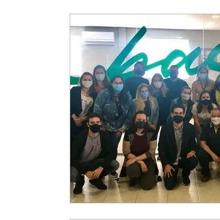
consulta saldo
Banco do Brasil
Caixa Econômica 
Consolidação de Débitos
Débitos Previdenciários
Imposto de Renda
base de cálculo
Base Contabil
Cuidados