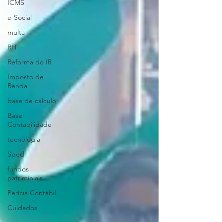
ICMS
e-Social
multa
RH
Reforma do IR
Imposto de
Renda
base de cálculo
Base
Contabilidade
tecnologia
Sped
fundos
patriminiais
Perícia Contábil
Cuidados