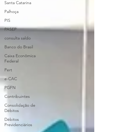
Santa Catarina
Palhoça
PIS
PASEP
consulta saldo
Banco do Brasil
Caixa Econômica
Federal
Pert
e-CAC
PGFN
Contribuintes
Consolidação de
Débitos
Débitos
Previdenciários