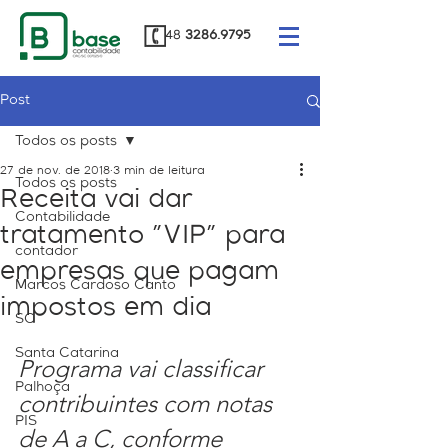
48
3286.9795
Post
Todos os posts
27 de nov. de 2018
3 min de leitura
Todos os posts
Receita vai dar
Contabilidade
tratamento "VIP" para
contador
empresas que pagam
Marcos Cardoso Canto
impostos em dia
SC
Santa Catarina
Programa vai classificar 
Palhoça
contribuintes com notas 
PIS
de A a C, conforme 