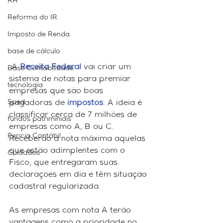
RH
Reforma do IR
Imposto de Renda
base de cálculo
 A 
Receita Federal
 vai criar um 
Base Contabilidade
sistema de notas para premiar 
tecnologia
empresas que são boas 
Sped
pagadoras de 
impostos
. A ideia é 
classificar cerca de 7 milhões de 
fundos patriminiais
empresas como A, B ou C. 
Perícia Contábil
Receberão a nota máxima aquelas 
que estão adimplentes com o 
Cuidados
Fisco, que entregaram suas 
declarações em dia e têm situação 
cadastral regularizada.
As empresas com nota A terão 