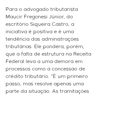
Para o advogado tributarista 
Maucir Fregonesi Júnior, do 
escritório Siqueira Castro, a 
iniciativa é positiva e é uma 
tendência das administrações 
tributárias. Ele pondera, porém, 
que a falta de estrutura na Receita 
Federal leva a uma demora em 
processos como a concessão de 
crédito tributário. “É um primeiro 
passo, mas resolve apenas uma 
parte da situação. As tramitações 
de processos administrativos é 
muito morosa, é necessário que 
seja feito um trabalho para 
melhorar isso.”
A expectativa da Receita é que de 