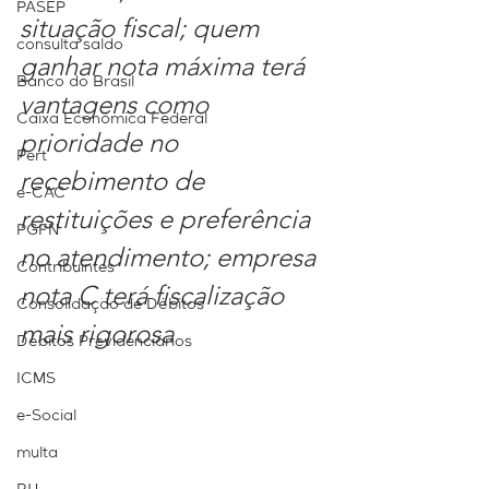
PASEP
situação fiscal; quem 
consulta saldo
ganhar nota máxima terá 
Banco do Brasil
vantagens como 
Caixa Econômica Federal
prioridade no 
Pert
recebimento de 
e-CAC
restituições e preferência 
PGFN
no atendimento; empresa 
Contribuintes
nota C terá fiscalização 
Consolidação de Débitos
mais rigorosa
Débitos Previdenciários
ICMS
e-Social
multa