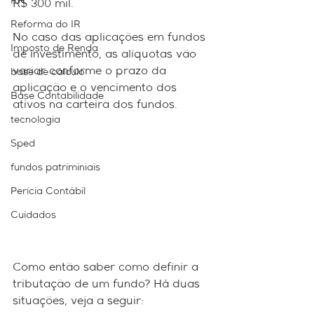
RH
R$ 300 mil.
Reforma do IR
No caso das aplicações em fundos 
Imposto de Renda
de investimento, as alíquotas vão 
variar conforme o prazo da 
base de cálculo
aplicação e o vencimento dos 
Base Contabilidade
ativos na carteira dos fundos.
tecnologia
Sped
fundos patriminiais
Perícia Contábil
Cuidados
Como então saber como definir a 
tributação de um fundo? Há duas 
situações, veja a seguir: