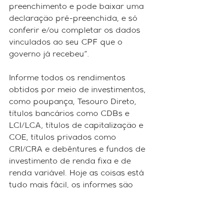
preenchimento e pode baixar uma 
declaração pré-preenchida, e só 
conferir e/ou completar os dados 
vinculados ao seu CPF que o 
governo já recebeu”.
Informe todos os rendimentos 
obtidos por meio de investimentos, 
como poupança, Tesouro Direto, 
títulos bancários como CDBs e 
LCI/LCA, títulos de capitalização e 
COE, títulos privados como 
CRI/CRA e debêntures e fundos de 
investimento de renda fixa e de 
renda variável. Hoje as coisas está 
tudo mais fácil, os informes são 
bem completos, com códigos, 
rendimentos, basta transcrever os 
dados. É preciso apenas ter 