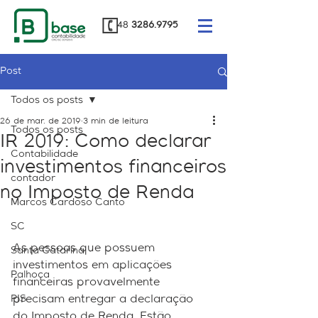
48
3286.9795
Post
Todos os posts
26 de mar. de 2019
3 min de leitura
Todos os posts
IR 2019: Como declarar
Contabilidade
investimentos financeiros
contador
no Imposto de Renda
Marcos Cardoso Canto
SC
As pessoas que possuem 
Santa Catarina
investimentos em aplicações 
Palhoça
financeiras provavelmente 
PIS
precisam entregar a declaração 
do Imposto de Renda. Estão 