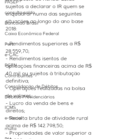
PASEP
sujeitos a declarar o IR quem se 
consulta saldo
enquadrar numa das seguintes 
situações ao longo do ano base 
Banco do Brasil
2018:
Caixa Econômica Federal
- Rendimentos superiores a R$ 
Pert
28.559,70;
e-CAC
- Rendimentos isentos de 
PGFN
aplicações financeiras acima de R$ 
40 mil ou sujeitos à tributação 
Contribuintes
definitiva;
Consolidação de Débitos
- Operações realizadas na bolsa 
de valores;
Débitos Previdenciários
- Lucro da venda de bens e 
ICMS
direitos;
e-Social
- Receita bruta de atividade rural 
acima de R$ 142.798,50;
multa
- Propriedades de valor superior a 