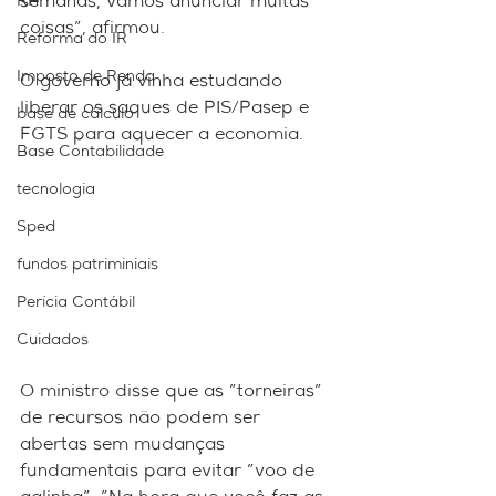
RH
semanas, vamos anunciar muitas 
coisas", afirmou. 
Reforma do IR
Imposto de Renda
O governo já vinha estudando 
liberar os saques de PIS/Pasep e 
base de cálculo
FGTS para aquecer a economia. 
Base Contabilidade
tecnologia
Sped
fundos patriminiais
Perícia Contábil
Cuidados
O ministro disse que as "torneiras" 
de recursos não podem ser 
abertas sem mudanças 
fundamentais para evitar "voo de 