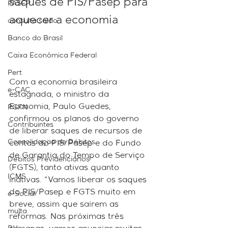
saques de PIS/Pasep para 
PASEP
aquecer a economia
consulta saldo
Banco do Brasil
Caixa Econômica Federal
Pert
Com a economia brasileira 
e-CAC
estagnada, o ministro da 
Economia, Paulo Guedes, 
PGFN
confirmou os planos do governo 
Contribuintes
de liberar saques de recursos de 
Consolidação de Débitos
contas do PIS/Pasep e do Fundo 
de Garantia do Tempo de Serviço
Débitos Previdenciários
(FGTS), tanto ativas quanto 
ICMS
inativas. "Vamos liberar os saques 
do PIS/Pasep e FGTS muito em 
e-Social
breve, assim que saírem as 
multa
reformas. Nas próximas três 