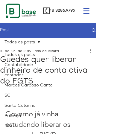
48
3286.9795
Post
Todos os posts
10 de jun. de 2019
1 min de leitura
Todos os posts
Guedes quer liberar
Contabilidade
dinheiro de conta ativa
contador
do FGTS
Marcos Cardoso Canto
SC
Santa Catarina
Governo já vinha 
Palhoça
estudando liberar os 
PIS