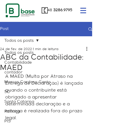
48
3286.9795
Post
Todos os posts
24 de fev. de 2022
1 min de leitura
Todos os posts
ABC da Contabilidade:
Contabilidade
MAED
contador
A MAED (Multa por Atraso na 
Marcos Cardoso Canto
Entrega de Declaração) é lançada 
quando o contribuinte está 
SC
obrigado a apresentar 
Santa Catarina
determinada declaração e a 
entrega é realizada fora do prazo 
Palhoça
legal. ⠀ 
PIS