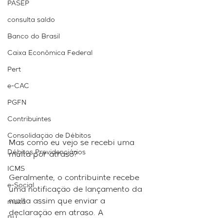
PASEP
consulta saldo
Banco do Brasil
Caixa Econômica Federal
Pert
e-CAC
PGFN
Contribuintes
Consolidação de Débitos
Mas como eu vejo se recebi uma 
Débitos Previdenciários
multa por atraso?⠀ ⠀ 
ICMS
Geralmente, o contribuinte recebe 
e-Social
uma notificação de lançamento da 
multa assim que enviar a 
multa
declaração em atraso. A 