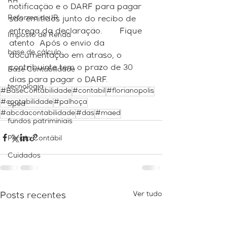
RH
notificação e o DARF para pagar 
Reforma do IR
são emitidos junto do recibo de 
entrega da declaração.⠀ ⠀ Fique 
Imposto de Renda
atento  Após o envio da 
base de cálculo
documentação em atraso, o 
contribuinte tem o prazo de 30 
Base Contabilidade
dias para pagar o DARF.⠀
tecnologia
#BaseContabilidade
#contabil
#florianopolis
#contabilidade
#palhoça
Sped
#abcdacontabilidade
#das
#maed
fundos patriminiais
Perícia Contábil
Cuidados
Ver tudo
Posts recentes