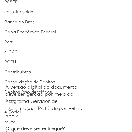
PASEP
consulta saldo
Banco do Brasil
Caixa Econômica Federal
Pert
e-CAC
PGFN
Contribuintes
Consolidação de Débitos
A versão digital do documento 
Débitos Previdenciários
deve ser gerada por meio do 
Programa Gerador de 
ICMS
Escrituração (PGE), disponível no 
e-Social
SPED.
multa
O que deve ser entregue?