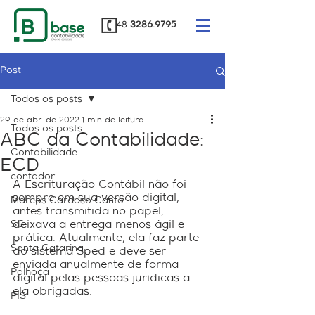
48
3286.9795
Post
Todos os posts
29 de abr. de 2022
1 min de leitura
Todos os posts
ABC da Contabilidade:
Contabilidade
ECD
contador
A Escrituração Contábil não foi 
sempre em sua versão digital, 
Marcos Cardoso Canto
antes transmitida no papel, 
SC
deixava a entrega menos ágil e 
prática. Atualmente, ela faz parte 
Santa Catarina
do sistema Sped e deve ser 
enviada anualmente de forma 
Palhoça
digital pelas pessoas jurídicas a 
ela obrigadas.
PIS