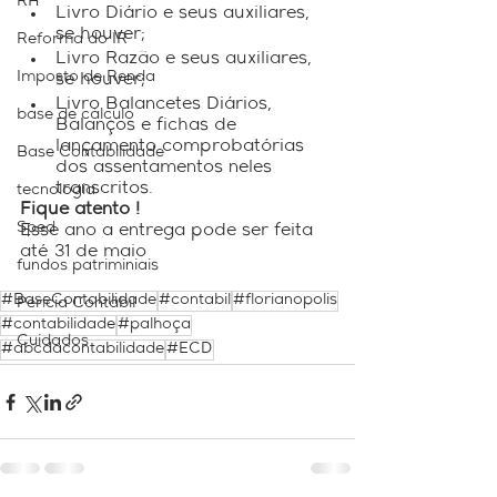
RH
Livro Diário e seus auxiliares, 
se houver;
Reforma do IR
Livro Razão e seus auxiliares, 
Imposto de Renda
se houver;
Livro Balancetes Diários, 
base de cálculo
Balanços e fichas de 
lançamento comprobatórias 
Base Contabilidade
dos assentamentos neles 
transcritos.
tecnologia
Fique atento ! 
Sped
Esse ano a entrega pode ser feita 
até 31 de maio
fundos patriminiais
#BaseContabilidade
#contabil
#florianopolis
Perícia Contábil
#contabilidade
#palhoça
Cuidados
#abcdacontabilidade
#ECD