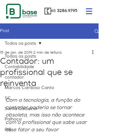
48
3286.9795
Post
Todos os posts
15 de jan. de 2019
2 min de leitura
Todos os posts
Contador: um
Contabilidade
profissional que se
contador
reinventa
Marcos Cardoso Canto
SC
Com a tecnologia, a função do 
contador poderia se tornar 
Santa Catarina
obsoleta, mas isso não acontece 
Palhoça
com o profissional que sabe usar 
PIS
esse fator a seu favor