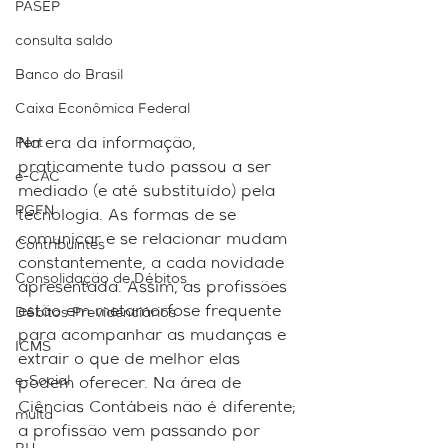
PASEP
consulta saldo
Banco do Brasil
Caixa Econômica Federal
Na era da informação, 
Pert
praticamente tudo passou a ser 
e-CAC
mediado (e até substituído) pela 
PGFN
tecnologia. As formas de se 
comunicar e se relacionar mudam 
Contribuintes
constantemente, a cada novidade 
Consolidação de Débitos
apresentada. Assim, as profissões 
estão em metamorfose frequente 
Débitos Previdenciários
para acompanhar as mudanças e 
ICMS
extrair o que de melhor elas 
e-Social
podem oferecer. Na área de 
Ciências Contábeis não é diferente; 
multa
a profissão vem passando por 