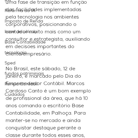
RH
uma fase de transição em função 
das facilidades implementadas 
Reforma do IR
pela tecnologia nos ambientes 
Imposto de Renda
corporativos, posicionando o 
contador muito mais como um 
base de cálculo
consultor e estrategista, auxiliando 
Base Contabilidade
em decisões importantes do 
tecnologia
cliente/empresário.
Sped
No Brasil, este sábado, 12 de 
fundos patriminiais
janeiro, é marcado pelo Dia do 
Empreendedor Contábil. Marcos 
Perícia Contábil
Cardoso Canto é um bom exemplo 
Cuidados
de profissional da área, que há 10 
anos comanda o escritório Base 
Contabilidade, em Palhoça. Para 
manter-se no mercado e ainda 
conquistar destaque perante a 
classe durante todos esses anos, 