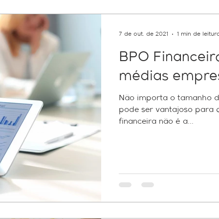
Federal
Pert
e-CAC
PGFN
Contribuintes
7 de out. de 2021
1 min de leitur
BPO Financeir
ICMS
e-Social
multa
RH
Reforma do IR
médias empre
Não importa o tamanho do
idade
tecnologia
Sped
fundos patriminiais
Pe
pode ser vantajoso para q
financeira não é a...