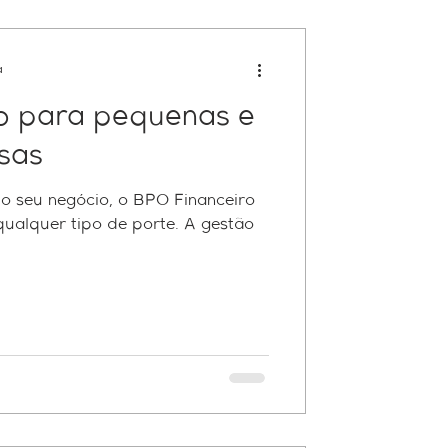
a
o para pequenas e
sas
 seu negócio, o BPO Financeiro
rícia Contábil
ualquer tipo de porte. A gestão