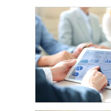
consulta saldo
Banco do Brasil
Caixa Econômica 
Consolidação de Débitos
Débitos Previdenciários
Imposto de Renda
base de cálculo
Base Contabil
Cuidados