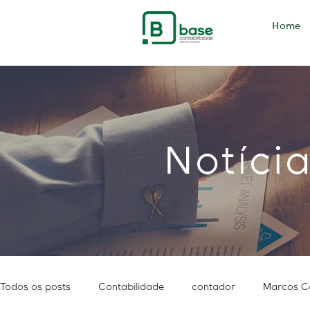
Home
Notíci
Todos os posts
Contabilidade
contador
Marcos C