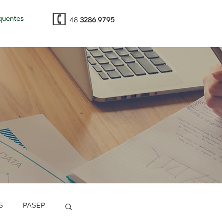
quentes
48
3286.9795
S
PASEP