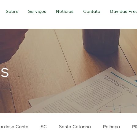
Sobre
Serviços
Notícias
Contato
Dúvidas Fre
as
ardoso Canto
SC
Santa Catarina
Palhoça
PI