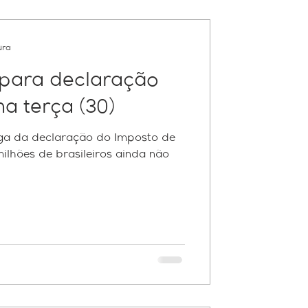
ura
 para declaração
na terça (30)
rega da declaração do Imposto de
rícia Contábil