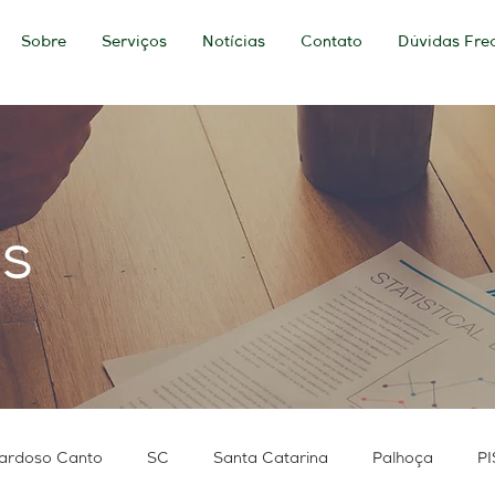
Sobre
Serviços
Notícias
Contato
Dúvidas Fre
as
ardoso Canto
SC
Santa Catarina
Palhoça
PI