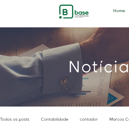
Home
Notíci
Todos os posts
Contabilidade
contador
Marcos C