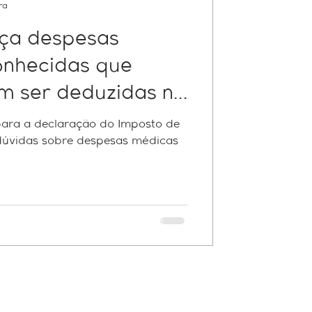
ra
eça despesas
onhecidas que
 ser deduzidas no
posto
para a declaração do Imposto de
dúvidas sobre despesas médicas