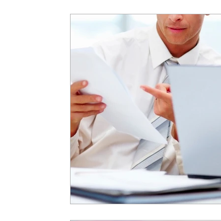
consulta saldo
Banco do Brasil
Caixa Econômica 
Consolidação de Débitos
Débitos Previdenciários
Imposto de Renda
base de cálculo
Base Contabil
Cuidados