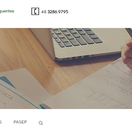
quentes
48
3286.9795
S
PASEP