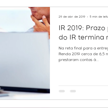
Federal
Pert
e-CAC
PGFN
Contribuintes
29 de abr. de 2019
5 min de leit
IR 2019: Prazo
ICMS
e-Social
multa
RH
Reforma do IR
do IR termina 
Na reta final para a ent
idade
tecnologia
Sped
fundos patriminiais
Pe
Renda 2019 cerca de 6,5 milhões de brasileiros ainda não
prestaram contas à...