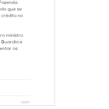
 Fazenda 
udo que se 
crédito no 
o ministro 
 Guardia e 
ntar os 