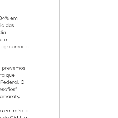
 34% em 
ia das 
dia 
e o 
 aproximar o 
já prevemos 
ra que 
Federal. O 
safios” 
tamaraty.
am em média 