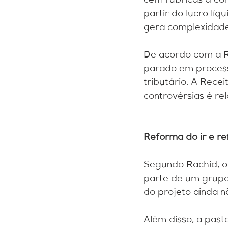
cem rubricas à con
partir do lucro líq
gera complexidade
De acordo com a Re
parado em processo
tributário. A Rece
controvérsias é re
Reforma do ir e r
Segundo Rachid, o
parte de um grupo 
do projeto ainda n
Além disso, a pasta