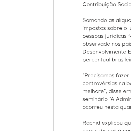
Contribuição Socia
Somando as alíquo
impostos sobre o lu
pessoas jurídicas 
observada nos pa
Desenvolvimento E
percentual brasile
“Precisamos fazer 
controvérsias na 
melhore”, disse e
seminário “A Admin
ocorreu nesta quart
Rachid explicou q