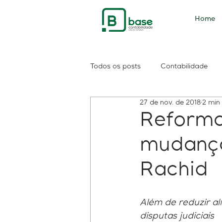
Home
Todos os posts
Contabilidade
27 de nov. de 2018
2 min 
PIS
PASEP
consulta sa
Reforma 
mudança
Contribuintes
Consolidação
Rachid
Reforma do IR
Imposto de 
Além de reduzir al
disputas judiciais