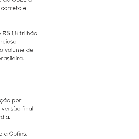
 e da CSLL a 
 correto e 
R$ 1,8 trilhão 
ncioso 
to volume de 
asileira.
ção por 
versão final 
dia.
 a Cofins, 