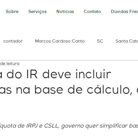
Sobre
Serviços
Notícias
Contato
Dúvidas Fre
contador
Marcos Cardoso Canto
SC
Santa Cat
de leitura
ldo
Banco do Brasil
Caixa Econômica Federal
Per
do IR deve incluir
s na base de cálculo, 
 de Débitos
Débitos Previdenciários
ICMS
e-Social
Renda
base de cálculo
Base Contabilidade
tecnolo
íquota de IRPJ e CSLL, governo quer simplificar bas