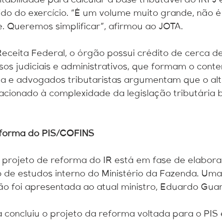
tabilidade para calcular a base tributável do IRPJ
uido do exercício. “É um volume muito grande, não é
. Queremos simplificar”, afirmou ao JOTA.
ceita Federal, o órgão possui crédito de cerca de 
s judiciais e administrativos, que formam o conte
ita e advogados tributaristas argumentam que o al
lacionado à complexidade da legislação tributária br
eforma do PIS/COFINS
 projeto de reforma do IR está em fase de elabora
de estudos interno do Ministério da Fazenda. Uma 
ão foi apresentada ao atual ministro, Eduardo Guar
 concluiu o projeto da reforma voltada para o PIS e