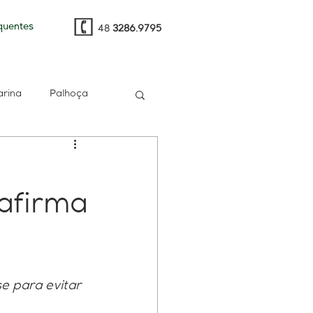
quentes
48
3286.9795
arina
Palhoça
t
e-CAC
PGFN
afirma
multa
RH
gia
Sped
e para evitar 