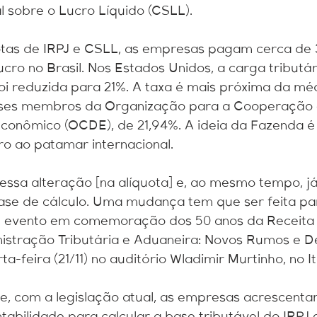
l sobre o Lucro Líquido (CSLL).
tas de IRPJ e CSLL, as empresas pagam cerca de
cro no Brasil. Nos Estados Unidos, a carga tributár
foi reduzida para 21%. A taxa é mais próxima da mé
íses membros da Organização para a Cooperação 
conômico (OCDE), de 21,94%. A ideia da Fazenda é
iro ao patamar internacional.
essa alteração [na alíquota] e, ao mesmo tempo, 
base de cálculo. Uma mudança tem que ser feita pa
m evento em comemoração dos 50 anos da Receita 
istração Tributária e Aduaneira: Novos Rumos e De
a-feira (21/11) no auditório Wladimir Murtinho, no I
ue, com a legislação atual, as empresas acrescent