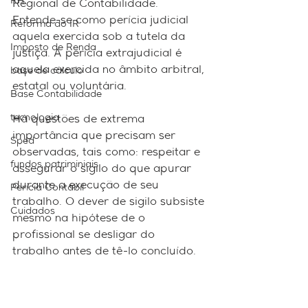
RH
Regional de Contabilidade. 
Entende-se como perícia judicial 
Reforma do IR
aquela exercida sob a tutela da 
Imposto de Renda
justiça. A perícia extrajudicial é 
aquela exercida no âmbito arbitral, 
base de cálculo
estatal ou voluntária.
Base Contabilidade
tecnologia
Há questões de extrema 
importância que precisam ser 
Sped
observadas, tais como: respeitar e 
fundos patriminiais
assegurar o sigilo do que apurar 
durante a execução de seu 
Perícia Contábil
trabalho. O dever de sigilo subsiste 
Cuidados
mesmo na hipótese de o 
profissional se desligar do 
trabalho antes de tê-lo concluído.