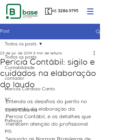
48
3286.9795
Post
Todos os posts
23 de jul. de 2019
3 min de leitura
Todos os posts
Perícia Contábil: sigilo e
Contabilidade
cuidados na elaboração
contador
do laudo
Marcos Cardoso Canto
SC
Entenda os desafios do perito no 
momento da elaboração da 
Santa Catarina
Perícia Contábil, e os detalhes que 
Palhoça
merecem atenção do profissional.
PIS
Segundo as Normas Brasileiras de 