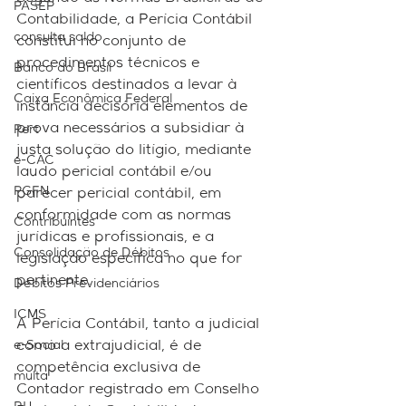
PASEP
Contabilidade, a Perícia Contábil 
consulta saldo
constitui no conjunto de 
procedimentos técnicos e 
Banco do Brasil
científicos destinados a levar à 
Caixa Econômica Federal
instância decisória elementos de 
prova necessários a subsidiar à 
Pert
justa solução do litígio, mediante 
e-CAC
laudo pericial contábil e/ou 
PGFN
parecer pericial contábil, em 
conformidade com as normas 
Contribuintes
jurídicas e profissionais, e a 
Consolidação de Débitos
legislação específica no que for 
pertinente.
Débitos Previdenciários
ICMS
A Perícia Contábil, tanto a judicial 
e-Social
como a extrajudicial, é de 
competência exclusiva de 
multa
Contador registrado em Conselho 