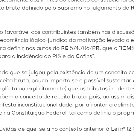
etamente dos limites do conceito constitucional de
a bruta definido pelo Supremo no julgamento do R
ho favorável aos contribuintes também nas discuss
ecorrência lógico-jurídica da motivação levada a ef
a definir, nos autos do RE 574.706/PR, que o “IC
ara a incidência do PIS e da Cofins”.
ndo que se julgou pela existência de um conceito co
eita bruta, pouco importa se é possível sustentar q
mplícita ou explicitamente) que os tributos incidente
õem o conceito de receita bruta, pois, ao assim di
festa inconstitucionalidade, por afrontar a delimit
te na Constituição Federal, tal como definiu o próp
vidas de que, seja no contexto anterior à Lei nº 12.