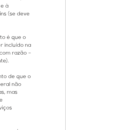
e à 
ns (se deve 
to é que o 
 incluído na 
 com razão – 
te).
nto de que o 
eral não 
s, mas 
e 
iços 