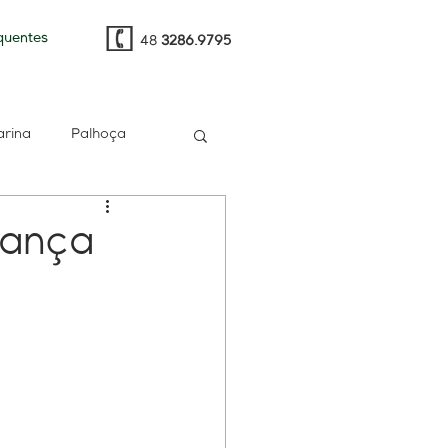
quentes
48
3286.9795
arina
Palhoça
t
e-CAC
PGFN
rança
multa
RH
gia
Sped