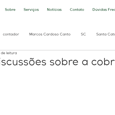
Sobre
Serviços
Notícias
Contato
Dúvidas Fre
contador
Marcos Cardoso Canto
SC
Santa Cat
 de leitura
ldo
Banco do Brasil
Caixa Econômica Federal
Per
iscussões sobre a cob
 de Débitos
Débitos Previdenciários
ICMS
e-Social
Renda
base de cálculo
Base Contabilidade
tecnolo