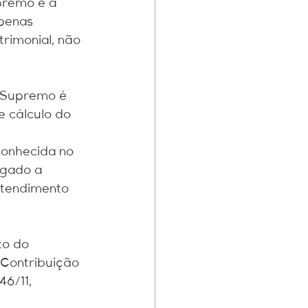
premo é a 
apenas 
rimonial, não 
 Supremo é 
e cálculo do 
conhecida no 
lgado a 
ntendimento 
to do 
 Contribuição 
46/11, 