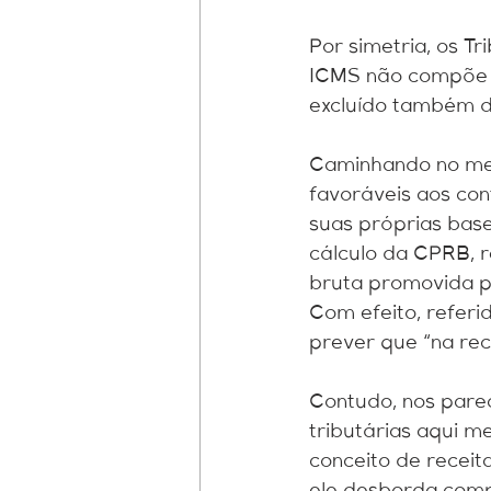
Por simetria, os T
ICMS não compõe o 
excluído também d
Caminhando no mes
favoráveis aos con
suas próprias bas
cálculo da CPRB, r
bruta promovida pel
Com efeito, referid
prever que “na rece
Contudo, nos pare
tributárias aqui m
conceito de receit