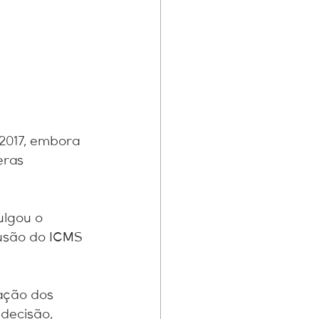
2017, embora 
eras 
ulgou o 
lusão do ICMS 
ação dos 
decisão, 