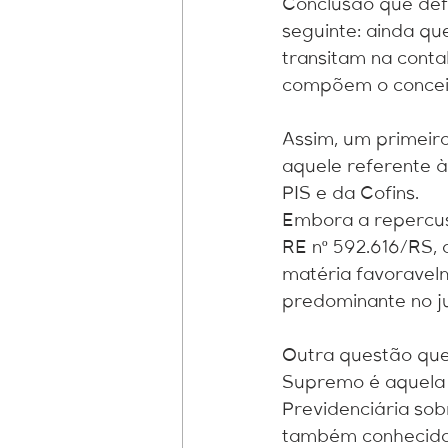
Conclusão que def
seguinte: ainda qu
transitam na conta
compõem o conceito
Assim, um primeir
aquele referente à
PIS e da Cofins.
Embora a repercus
RE nº 592.616/RS, o
matéria favoravelm
predominante no j
Outra questão que 
Supremo é aquela r
Previdenciária sobr
também conhecida c