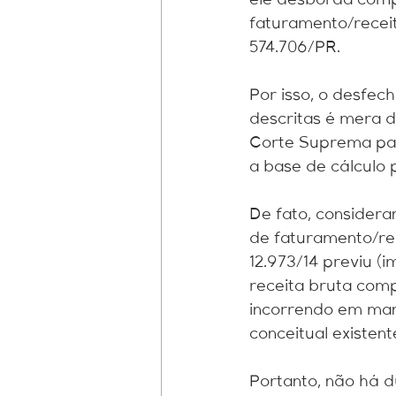
ele desborda compl
faturamento/receit
574.706/PR.
Por isso, o desfec
descritas é mera d
Corte Suprema par
a base de cálculo p
De fato, considera
de faturamento/rec
12.973/14 previu (i
receita bruta comp
incorrendo em mani
conceitual existen
Portanto, não há dú