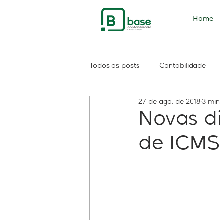
Home
Todos os posts
Contabilidade
27 de ago. de 2018
3 min
PIS
PASEP
consulta sa
Novas d
de ICMS
Contribuintes
Consolidação
Reforma do IR
Imposto de 