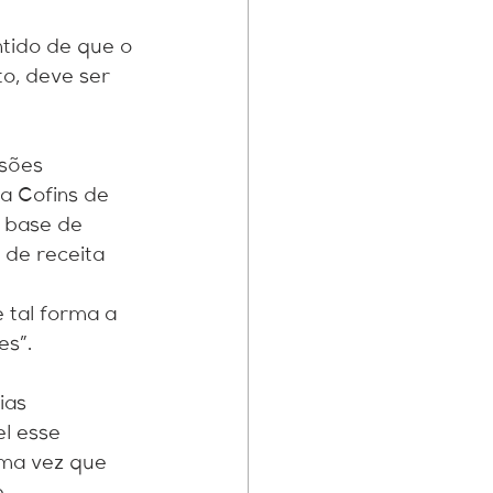
tido de que o 
o, deve ser 
sões 
a Cofins de 
 base de 
 de receita 
e tal forma a 
es”.
ias 
l esse 
uma vez que 