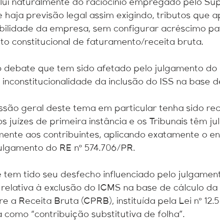
lui naturalmente do raciocínio empregado pelo Su
e haja previsão legal assim exigindo, tributos que 
bilidade da empresa, sem configurar acréscimo pat
 constitucional de faturamento/receita bruta.
o debate que tem sido afetado pelo julgamento do
 inconstitucionalidade da inclusão do ISS na base d
são geral deste tema em particular tenha sido re
s juízes de primeira instância e os Tribunais têm ju
ente aos contribuintes, aplicando exatamente o e
ulgamento do RE nº 574.706/PR.
tem tido seu desfecho influenciado pelo julgamen
elativa à exclusão do ICMS na base de cálculo da
e a Receita Bruta (CPRB), instituída pela Lei nº 12.5
omo “contribuição substitutiva de folha”.