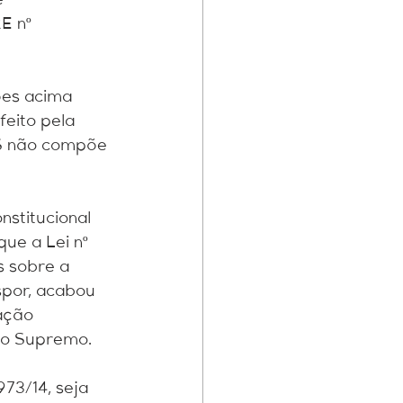
 
E nº 
ões acima 
eito pela 
MS não compõe 
nstitucional 
ue a Lei nº 
s sobre a 
spor, acabou 
ação 
rio Supremo.
973/14, seja 