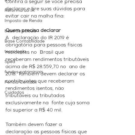
RH
Confira a seguir se você precisa 
declarar e tire suas dúvidas para 
Reforma do IR
evitar cair na malha fina:
Imposto de Renda
Quem precisa declarar
base de cálculo
A  declaração do IR 2019 é 
Base Contabilidade
obrigatória para pessoas físicas 
tecnologia
residentes no  Brasil que 
receberam rendimentos tributáveis 
Sped
acima de R$ 28.559,70 no  ano de 
fundos patriminiais
2018. Também devem declarar os 
contribuintes que receberam  
Perícia Contábil
rendimentos isentos, não 
Cuidados
tributáveis ou tributados 
exclusivamente na  fonte cuja soma 
foi superior a R$ 40 mil. 
Também devem fazer a  
declaração as pessoas físicas que 