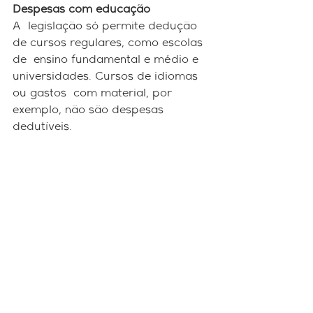
Despesas com educação
A  legislação só permite dedução  
de cursos regulares, como escolas 
de  ensino fundamental e médio e 
universidades. Cursos de idiomas 
ou gastos  com material, por 
exemplo, não são despesas 
dedutíveis.
Planos de previdência 
complementar
São  dois os tipos de planos de 
previdência: o PGBL e o VGBL. 
Este segundo,  no entanto, é 
considerada um aplicação 
financeira, explica o professor  da 
Fecap, Tiago Slavov. O PGBL é 
dedutível e deve ser informado na 
ficha  de pagamentos efetuados - 