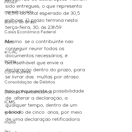
PASEP
sido entregues, o que representa 
consulta saldo
78,5% do total esperado de 30,5  
milhões. O prazo termina nesta 
Banco do Brasil
terça-feira, 30, às 23h59.
Caixa Econômica Federal
Mesmo  se o contribuinte não 
Pert
conseguir reunir todos os 
e-CAC
documentos necessários, é  
PGFN
aconselhável que envie a 
declaração dentro do prazo, para 
Contribuintes
se livrar das  multas por atraso. 
Consolidação de Débitos
Isso porque existe a possibilidade 
Débitos Previdenciários
de  alterar a declaração, a 
ICMS
qualquer tempo, dentro de um 
e-Social
período de cinco  anos, por meio 
de uma declaração retificadora.
multa