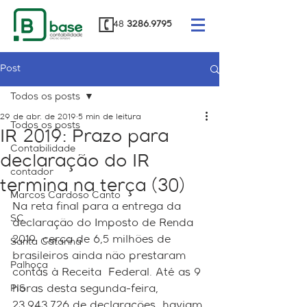
48
3286.9795
Post
Todos os posts
29 de abr. de 2019
5 min de leitura
Todos os posts
IR 2019: Prazo para
Contabilidade
declaração do IR
contador
termina na terça (30)
Marcos Cardoso Canto
Na reta final para a entrega da 
SC
declaração do Imposto de Renda 
2019  cerca de 6,5 milhões de 
Santa Catarina
brasileiros ainda não prestaram 
Palhoça
contas à Receita  Federal. Até as 9 
PIS
horas desta segunda-feira, 
23.943.726 de declarações  haviam 