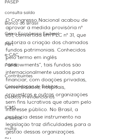
PASEP
consulta saldo
O Congresso Nacional acabou de 
Banco do Brasil
aprovar a medida provisória nº 
Caixa Econômica Federal
851, convertida em PLC nº 31, que 
autoriza a criação dos chamados 
Pert
fundos patrimoniais. Conhecidos 
e-CAC
pelo termo em inglês 
“endowments”, tais fundos são 
PGFN
internacionalmente usados para 
Contribuintes
financiar, com doações privadas, 
Consolidação de Débitos
universidades, hospitais, 
orquestras e outras organizações 
Débitos Previdenciários
sem fins lucrativos que atuam pelo 
ICMS
interesse público. No Brasil, a 
ausência desse instrumento na 
e-Social
legislação traz dificuldades para a 
multa
gestão dessas organizações. 