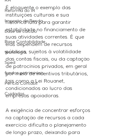
RH
É eloquente o exemplo das 
Reforma do IR
instituições culturais e sua 
Imposto de Renda
histórica luta para garantir 
estabilidade no financiamento de 
base de cálculo
suas atividades correntes. É que 
Base Contabilidade
elas dependem de recursos 
públicos, sujeitos à volatilidade 
tecnologia
das contas fiscais, ou da captação 
Sped
de patrocínios privados, em geral 
fundos patriminiais
por meio de incentivos tributários, 
tais como a Lei Rouanet, 
Perícia Contábil
condicionados ao lucro das 
Cuidados
empresas apoiadoras.
A exigência de concentrar esforços 
na captação de recursos a cada 
exercício dificulta o planejamento 
de longo prazo, deixando para 