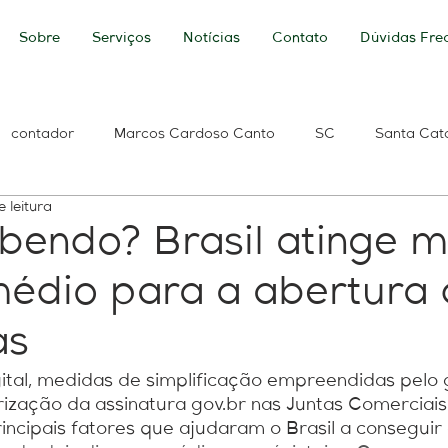
Sobre
Serviços
Notícias
Contato
Dúvidas Fre
contador
Marcos Cardoso Canto
SC
Santa Cat
e leitura
ldo
Banco do Brasil
Caixa Econômica Federal
Per
bendo? Brasil atinge 
édio para a abertura 
 de Débitos
Débitos Previdenciários
ICMS
e-Social
as
Renda
base de cálculo
Base Contabilidade
tecnolo
ital, medidas de simplificação empreendidas pelo 
rização da assinatura gov.br nas Juntas Comerciais
incipais fatores que ajudaram o Brasil a conseguir 