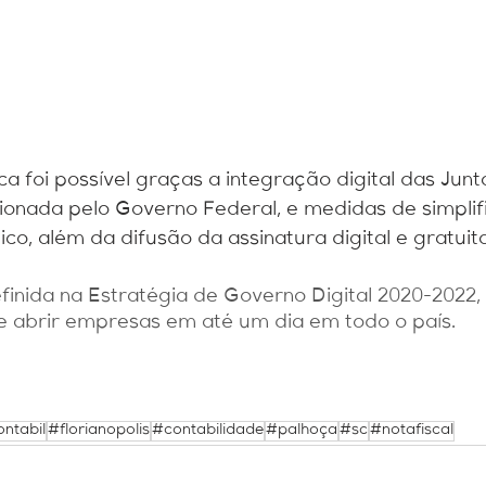
a foi possível graças a integração digital das Junt
ionada pelo Governo Federal, e medidas de simpli
co, além da difusão da assinatura digital e gratuit
inida na Estratégia de Governo Digital 2020-2022, a
e abrir empresas em até um dia em todo o país.
ntabil
#florianopolis
#contabilidade
#palhoça
#sc
#notafiscal