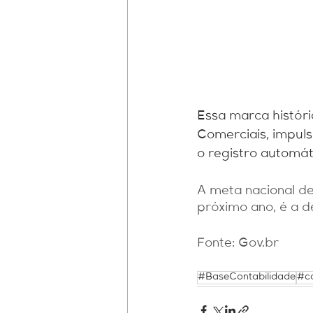
Essa marca históric
Comerciais, impuls
o registro automáti
A meta nacional def
próximo ano, é a d
Fonte: Gov.br
#BaseContabilidade
#co