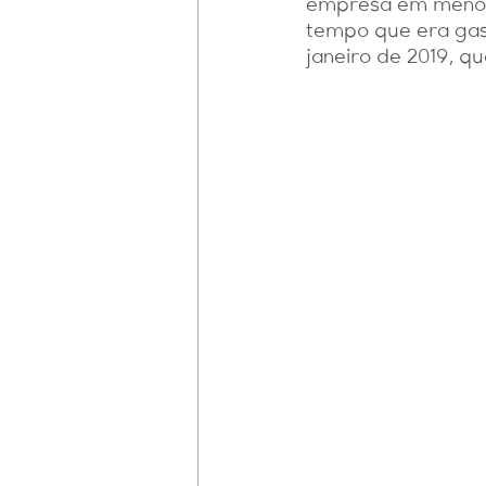
empresa em menos d
fundos patriminiais
Perícia 
tempo que era gas
janeiro de 2019, q