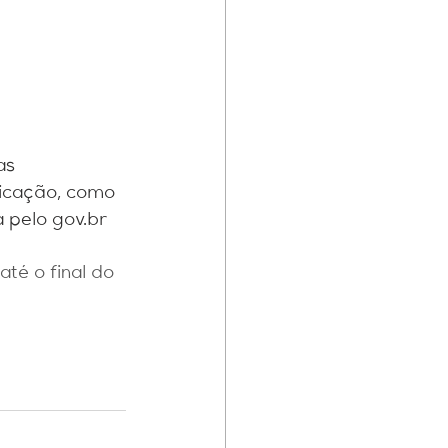
as 
ficação, como 
a pelo gov.br
té o final do 