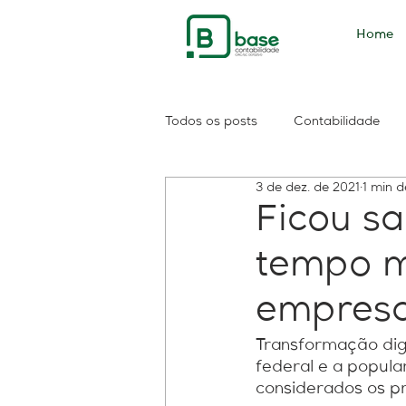
Home
Todos os posts
Contabilidade
3 de dez. de 2021
1 min d
PIS
PASEP
consulta sa
Ficou sa
tempo m
Contribuintes
Consolidação
empres
Reforma do IR
Imposto de 
Transformação dig
federal e a popula
considerados os pr