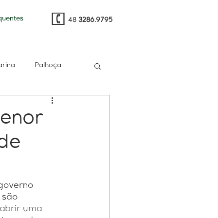
quentes
48
3286.9795
arina
Palhoça
t
e-CAC
PGFN
menor
de
multa
RH
gia
Sped
governo 
 são 
abrir uma 