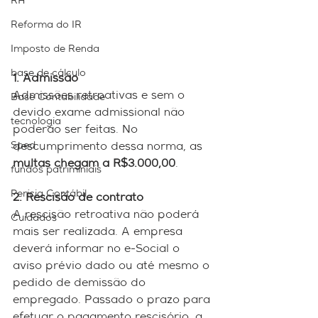
RH
Reforma do IR
Imposto de Renda
base de cálculo
1. Admissão
Admissões retroativas e sem o 
Base Contabilidade
devido exame admissional não 
tecnologia
poderão ser feitas. No 
Sped
descumprimento dessa norma, as 
multas chegam a R$3.000,00
.
fundos patriminiais
Perícia Contábil
2. Rescisão de contrato
A rescisão retroativa não poderá 
Cuidados
mais ser realizada. A empresa 
deverá informar no e-Social o 
aviso prévio dado ou até mesmo o 
pedido de demissão do 
empregado. Passado o prazo para 