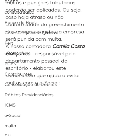
PASEP
multas e punições tributárias 
poderão ser aplicadas. Ou seja, 
consulta saldo
caso haja atraso ou não 
Banco do Brasil
conformidade do preenchimento 
dos campos exigidos, a empresa 
Caixa Econômica Federal
será punida com multa.
Pert
A nossa contadora 
Camila Costa 
e-CAC
Gonçalves
 - responsável pelo 
departamento pessoal do 
PGFN
escritório - elaborou este 
Contribuintes
comunicado que ajuda a evitar 
multas com o e-Social:
Consolidação de Débitos
Débitos Previdenciários
ICMS
e-Social
multa