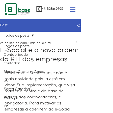
48
3286.9795
Post
Todos os posts
25 de set. de 2018
3 min de leitura
Todos os posts
E-Social é a nova ordem
Contabilidade
do RH das empresas
contador
Marcos Cardoso Canto
O sistema e-Social quase não é 
mais novidade pois já está em 
SC
vigor. Sua implementação, que visa 
Santa Catarina
manter o controle da base de 
dados dos colaboradores, é 
Palhoça
obrigatória. Para motivar as 
PIS
empresas a aderirem ao e-Social, 