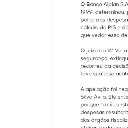
O Banco Aiplan S.A
1999, determinou, 
parte das despesas
cálculo do PIS e d
que vedar essa ded
O juízo da 14ª Va
segurança, extingu
recorreu da decis
teve sua tese acat
A apelação foi neg
Silva Ávila. Ele en
porque “a circunst
despesas resultant
dos órgãos fiscali