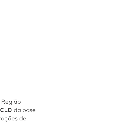
 Região 
 PCLD da base 
rações de 