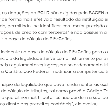
 para fins de apuração do PIS/Cofins”.
, as deduções da PCLD são exigidas pelo BACEN a
ar de forma mais efetiva o resultado da instituição
o, permitindo-lhe identificar com maior precisão 
erações de crédito com terceiros” e não possuem a
ir a base de cálculo do PIS/Cofins.
ncidente na base de cálculo do PIS/Cofins para o au
incípio da legalidade serve como instrumento para
beis regulamentares ingressem no ordenamento tri
à Constituição Federal, modificar a competência tr
incípio da legalidade que deve fundamentar as exc
e cálculo de tributos, tal como prevê o Código Tri
ra que as normas tributárias não perdem a sua ide
os diante dos preceitos contábeis”, ele avaliou.