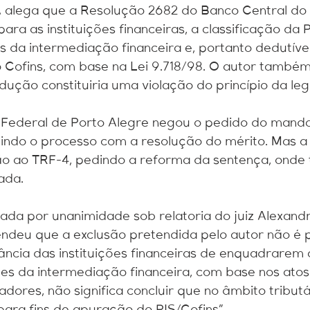
 alega que a Resolução 2682 do Banco Central do B
para as instituições financeiras, a classificação d
 da intermediação financeira e, portanto dedutíve
o Cofins, com base na Lei 9.718/98. O autor também
ução constituiria uma violação do princípio da leg
ra Federal de Porto Alegre negou o pedido do mand
indo o processo com a resolução do mérito. Mas a i
ão ao TRF-4, pedindo a reforma da sentença, ond
ada.
ada por unanimidade sob relatoria do juiz Alexand
tendeu que a exclusão pretendida pelo autor não é p
ância das instituições financeiras de enquadrare
es da intermediação financeira, com base nos atos
zadores, não significa concluir que no âmbito tribu