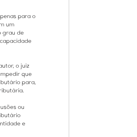
penas para o 
 em um 
o grau de 
 capacidade 
tor, o juiz 
 impedir que 
butário para, 
ibutária.
lusões ou 
butário 
ntidade e 