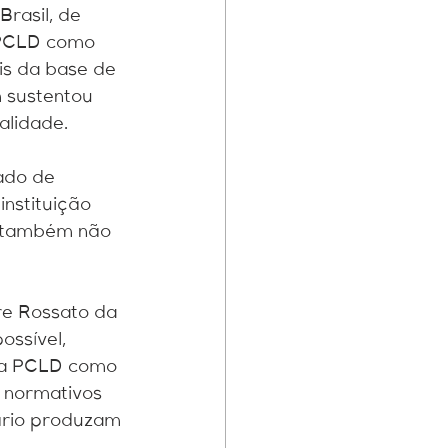
rasil, de 
a PCLD como 
is da base de 
 sustentou 
alidade.
ado de 
nstituição 
e também não 
re Rossato da 
ossível, 
m a PCLD como 
 normativos 
tário produzam 