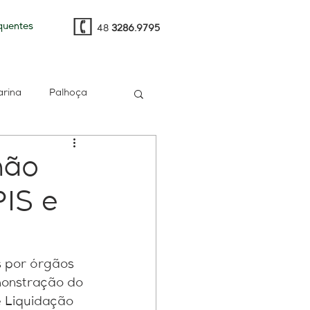
quentes
48
3286.9795
arina
Palhoça
t
e-CAC
PGFN
não
PIS e
multa
RH
gia
Sped
s por órgãos 
monstração do 
e Liquidação 