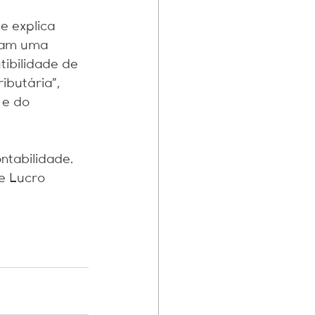
e explica 
ntam uma 
ibilidade de 
butária”, 
 e do 
ntabilidade. 
e Lucro 