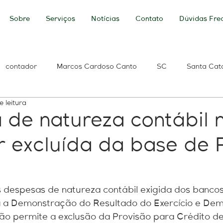
Sobre
Serviços
Notícias
Contato
Dúvidas Fre
contador
Marcos Cardoso Canto
SC
Santa Cat
e leitura
ldo
Banco do Brasil
Caixa Econômica Federal
Per
 de natureza contábil 
 excluída da base de 
 de Débitos
Débitos Previdenciários
ICMS
e-Social
Renda
base de cálculo
Base Contabilidade
tecnolo
 despesas de natureza contábil exigida dos banco
ra a Demonstração do Resultado do Exercício e De
ão permite a exclusão da Provisão para Crédito d