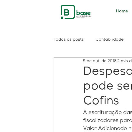
Home
Todos os posts
Contabilidade
5 de out. de 2018
2 min d
PIS
PASEP
consulta sa
Despesa
pode ser
Contribuintes
Consolidação
Cofins
Reforma do IR
Imposto de 
A escrituração das
fiscalizadores pa
Valor Adicionado n