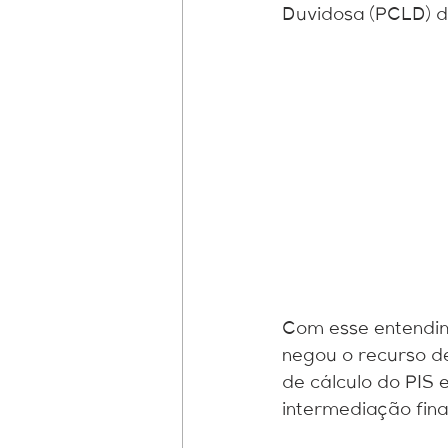
fundos patriminiais
Perícia 
Duvidosa (PCLD) da
Com esse entendime
negou o recurso de
de cálculo do PIS 
intermediação fina