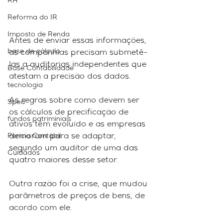
RH
Reforma do IR
Imposto de Renda
Antes de enviar essas informações, 
base de cálculo
as companhias precisam submetê-
las a auditorias independentes que 
Base Contabilidade
atestam a precisão dos dados.
tecnologia
As regras sobre como devem ser 
Sped
os cálculos de precificação de 
fundos patriminiais
ativos têm evoluído e as empresas 
demoram para se adaptar, 
Perícia Contábil
segundo um auditor de uma das 
Cuidados
quatro maiores desse setor.
Outra razão foi a crise, que mudou 
parâmetros de preços de bens, de 
acordo com ele.