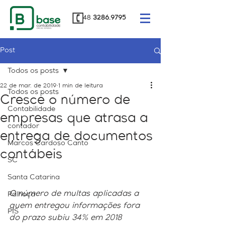
48
3286.9795
Post
Todos os posts
22 de mar. de 2019
1 min de leitura
Todos os posts
Cresce o número de
Contabilidade
empresas que atrasa a
contador
entrega de documentos
Marcos Cardoso Canto
contábeis
SC
Santa Catarina
O número de multas aplicadas a 
Palhoça
quem entregou informações fora 
PIS
do prazo subiu 34% em 2018