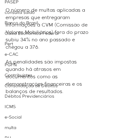
PASEP
O número de multas aplicadas a 
consulta saldo
empresas que entregaram 
Banco do Brasil
informações à CVM (Comissão de 
Valores Mobiliários) fora do prazo 
Caixa Econômica Federal
subiu 34% no ano passado e 
Pert
chegou a 376.
e-CAC
As penalidades são impostas 
PGFN
quando há atrasos em 
Contribuintes
documentos como as 
demonstrações financeiras e os 
Consolidação de Débitos
balanços de resultados.
Débitos Previdenciários
ICMS
e-Social
multa