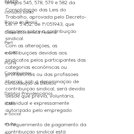
PASEP
artigos 545, 578, 579 e 582 da 
Consolidação das Leis do 
consulta saldo
Trabalho, aprovada pelo Decreto-
Banco do Brasil
Lei nº 5.452, de 1º/051943, que 
dispõem sobre a contribuição 
Caixa Econômica Federal
sindical.
Pert
Com as alterações, as 
e-CAC
contribuições devidas aos 
sindicatos pelos participantes das 
PGFN
categorias econômicas ou 
Contribuintes
profissionais ou das profissões 
liberais, sob a denominação de 
Consolidação de Débitos
contribuição sindical, será devida 
Débitos Previdenciários
desde que prévia, voluntária, 
individual e expressamente 
ICMS
autorizado pelo empregado.
e-Social
multa
O requerimento de pagamento da 
contribuição sindical está 