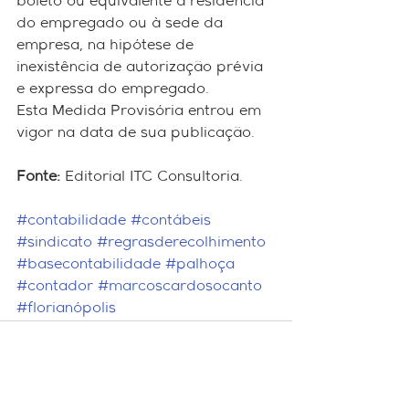
boleto ou equivalente à residência 
do empregado ou à sede da 
empresa, na hipótese de 
inexistência de autorização prévia 
e expressa do empregado.
Esta Medida Provisória entrou em 
vigor na data de sua publicação.
Fonte:
 Editorial ITC Consultoria.
#contabilidade
#contábeis
#sindicato
#regrasderecolhimento
#basecontabilidade
#palhoça
#contador
#marcoscardosocanto
#florianópolis