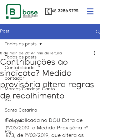
48
3286.9795
Post
Todos os posts
8 de mar. de 2019
1 min de leitura
Todos os posts
Contribuições ao
Contabilidade
sindicato? Medida
contador
provisória altera regras
Marcos Cardoso Canto
de recolhimento
SC
Santa Catarina
Foi publicada no DOU Extra de 
Palhoça
1º/03/2019, a Medida Provisória nº 
PIS
873, de 1º/03/2019, que altera os 