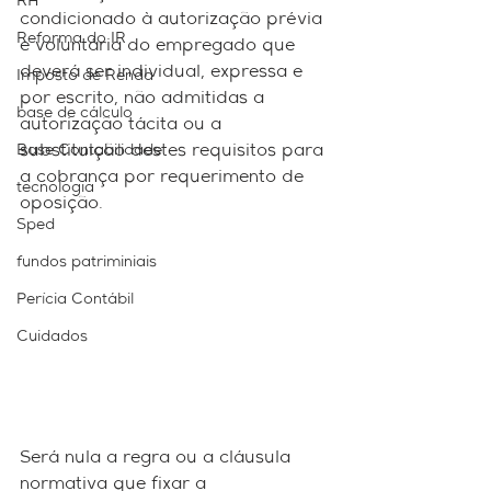
RH
condicionado à autorização prévia 
Reforma do IR
e voluntária do empregado que 
deverá ser individual, expressa e 
Imposto de Renda
por escrito, não admitidas a 
base de cálculo
autorização tácita ou a 
Base Contabilidade
substituição destes requisitos para 
a cobrança por requerimento de 
tecnologia
oposição.
Sped
fundos patriminiais
Perícia Contábil
Cuidados
Será nula a regra ou a cláusula 
normativa que fixar a 