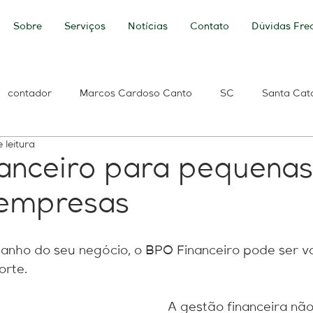
Sobre
Serviços
Notícias
Contato
Dúvidas Fre
contador
Marcos Cardoso Canto
SC
Santa Cat
 leitura
ldo
Banco do Brasil
Caixa Econômica Federal
Per
anceiro para pequenas
empresas
 de Débitos
Débitos Previdenciários
ICMS
e-Social
anho do seu negócio, o BPO Financeiro pode ser v
Renda
base de cálculo
Base Contabilidade
tecnolo
rte.  
A gestão financeira não