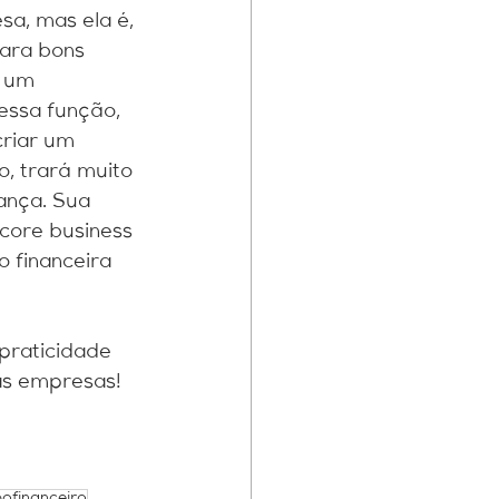
a, mas ela é, 
ara bons 
r um 
essa função, 
riar um 
o, trará muito 
ança. Sua 
core business 
 financeira 
praticidade 
s empresas! 