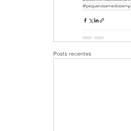
#BaseContabilidade
#co
#pequenasemediasemp
Posts recentes