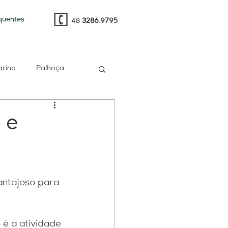
quentes
48
3286.9795
arina
Palhoça
t
e-CAC
PGFN
 e
multa
RH
antajoso para 
gia
Sped
 é a atividade 