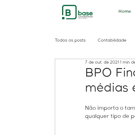
Home
Todos os posts
Contabilidade
7 de out. de 2021
1 min de
PIS
PASEP
consulta sa
BPO Fin
médias 
Contribuintes
Consolidação
Não importa o tam
Reforma do IR
Imposto de 
qualquer tipo de po