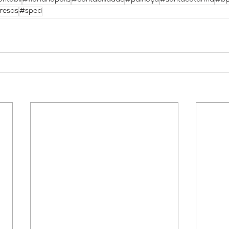
ntabil
#florianopolis
#contabilidade
#palhoça
#santacatarina
#bp
resas
#sped