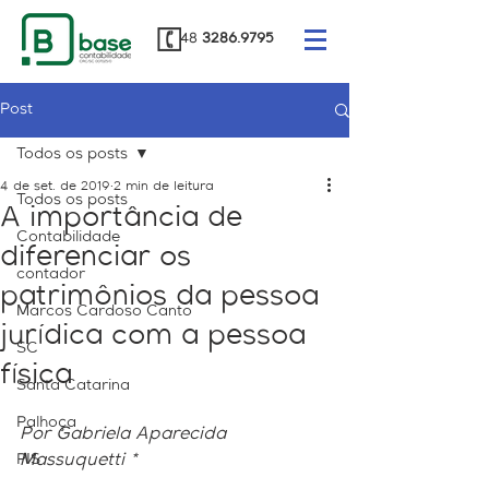
48
3286.9795
Post
Todos os posts
4 de set. de 2019
2 min de leitura
Todos os posts
A importância de
Contabilidade
diferenciar os
contador
patrimônios da pessoa
Marcos Cardoso Canto
jurídica com a pessoa
SC
física
Santa Catarina
Palhoça
Por Gabriela Aparecida 
PIS
Massuquetti *