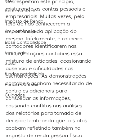
RH
desrespeitam este princípio, 
misturando as contas pessoais e 
Reforma do IR
empresariais. Muitas vezes, pelo 
Imposto de Renda
fato de não conhecerem a 
importância da aplicação do 
base de cálculo
mesmo. Infelizmente, é rotineiro 
Base Contabilidade
contadores identificarem nas 
tecnologia
documentações contábeis essa 
mistura de entidades, ocasionando 
Sped
ausência e dificuldades nas 
fundos patriminiais
escriturações. As demonstrações 
contábeis acabam necessitando de 
Perícia Contábil
controles adicionais para 
Cuidados
consolidar as informações, 
causando conflitos nas análises 
dos relatórios para tomada de 
decisão; lembrando que tais atos 
acabam refletindo também no 
imposto de renda pessoa física.