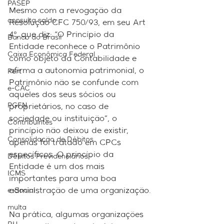
PASEP
Mesmo com a revogação da 
consulta saldo
Resolução CFC 750/93, em seu Art 
4º, que diz: “O Princípio da 
Banco do Brasil
Entidade reconhece o Patrimônio 
Caixa Econômica Federal
como objeto da Contabilidade e 
afirma a autonomia patrimonial, o 
Pert
Patrimônio não se confunde com 
e-CAC
aqueles dos seus sócios ou 
PGFN
proprietários, no caso de 
sociedade ou instituição”, o 
Contribuintes
princípio não deixou de existir, 
Consolidação de Débitos
apenas foi tratado em CPCs 
específicos. O princípio da 
Débitos Previdenciários
Entidade é um dos mais 
ICMS
importantes para uma boa 
e-Social
administração de uma organização.
multa
Na prática, algumas organizações 